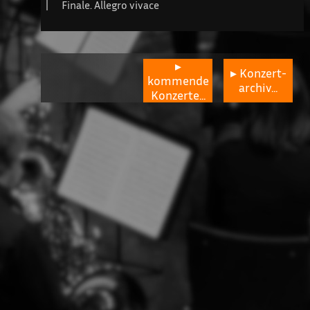
Finale. Allegro vivace
▸
▸ Konzert-
kommende
archiv...
Konzerte...