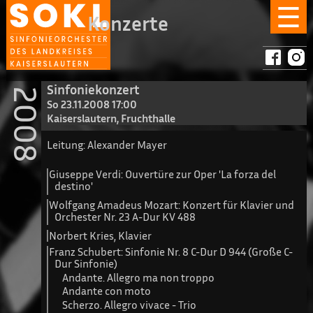
☰
Konzerte
Sinfoniekonzert
2008
So 23.11.2008 17:00
Kaiserslautern, Fruchthalle
Leitung: Alexander Mayer
Giuseppe Verdi: Ouvertüre zur Oper 'La forza del
destino'
Wolfgang Amadeus Mozart: Konzert für Klavier und
Orchester Nr. 23 A-Dur KV 488
Norbert Kries, Klavier
Franz Schubert: Sinfonie Nr. 8 C-Dur D 944 (Große C-
Dur Sinfonie)
Andante. Allegro ma non troppo
Andante con moto
Scherzo. Allegro vivace - Trio