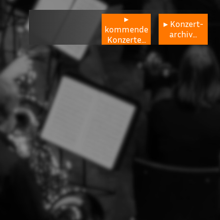
▸
▸ Konzert-
kommende
archiv...
Konzerte...